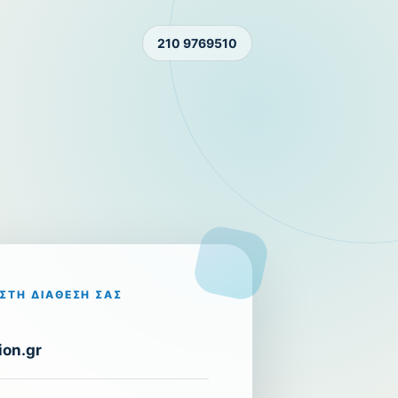
210 9769510
ΣΤΗ ΔΙΆΘΕΣΉ ΣΑΣ
on.gr