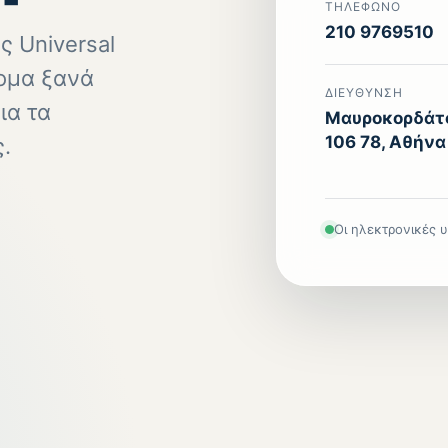
ΤΗΛΈΦΩΝΟ
210 9769510
ς Universal
τομα ξανά
ΔΙΕΎΘΥΝΣΗ
ια τα
Μαυροκορδάτο
106 78, Αθήνα
.
Οι ηλεκτρονικές 