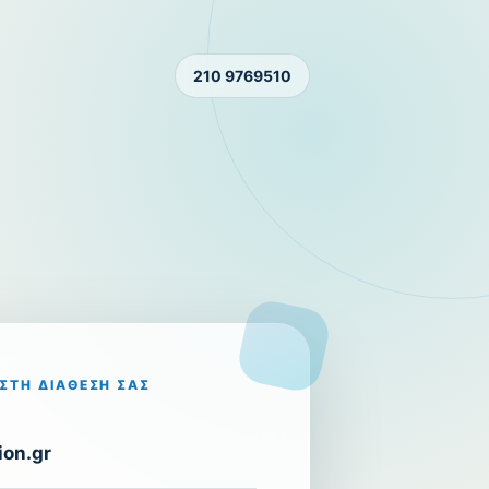
210 9769510
ΣΤΗ ΔΙΆΘΕΣΉ ΣΑΣ
on.gr