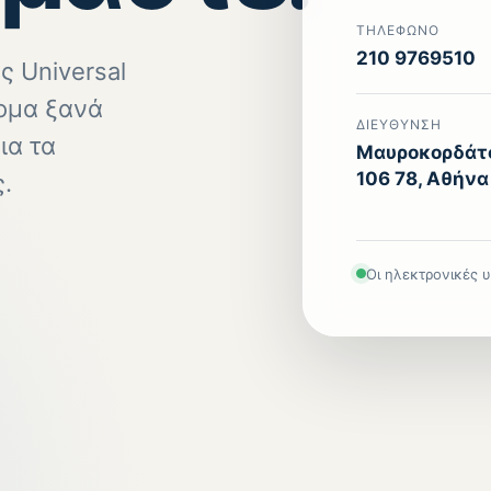
ΤΗΛΈΦΩΝΟ
210 9769510
ς Universal
τομα ξανά
ΔΙΕΎΘΥΝΣΗ
ια τα
Μαυροκορδάτο
106 78, Αθήνα
.
Οι ηλεκτρονικές 